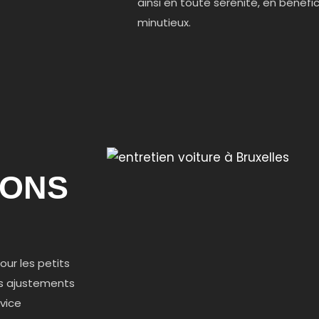
ainsi en toute sérénité, en bénéfi
minutieux.
IONS
our les petits
es ajustements
vice