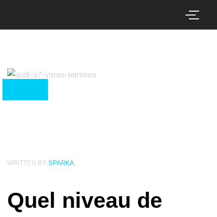
5 mai 2025
0
BLOG
Quel niveau de teinture est interdit
pour les vitres des véhicules en
Belgique ?
WRITTEN BY
SPARKA
Quel niveau de