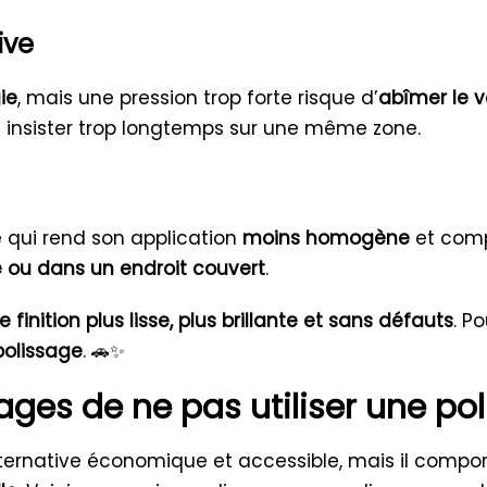
ive
ie
, mais une pression trop forte risque d’
abîmer le v
s insister trop longtemps sur une même zone.
e qui rend son application
moins homogène
et compl
e ou dans un endroit couvert
.
e finition plus lisse, plus brillante et sans défauts
. P
polissage
. 🚗✨
ges de ne pas utiliser une pol
ternative économique et accessible, mais il compo