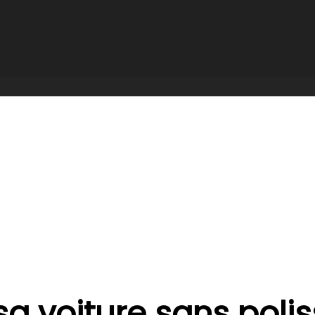
iture sans polisseuse ?
a voiture sans poli